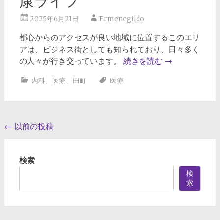
康ライフ
2025年6月21日
Ermenegildo
都心からのアクセスが良い地域に位置するこのエリ
アは、ビジネス街としても知られており、日々多く
の人々が行き交っています。
続きを読む
→
内科
、
医療
、
田町
医療
投
←
以前の投稿
稿
ナ
検索
ビ
検
索
ゲ
ー