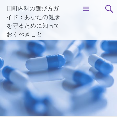
コ
田町内科の選び方ガ
ン
テ
イド：あなたの健康
ン
を守るために知って
ツ
おくべきこと
へ
ス
キ
ッ
プ