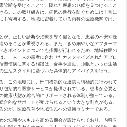
康診断を受けることで、隠れた疾患の兆候を見つけること
きる。この取り組みは、病気の進行を防ぐためには非常に
にも寄与する。地域に密着している内科の医療機関では、
とが、正しい診断や治療を導く鍵となる。患者の不安や疑
進めることが重視される。また、きめ細やかなアフターフ
べきポイントについても指導が行われるため、地域住民の
は、一人一人の患者に合わせたカスタマイズされたアプロ
活習慣病に関する相談は、食事や運動、睡眠といった生活
の生活スタイルに基づいた具体的なアドバイスを行う。
る。この地域には、部門横断的な連携も積極的に行われて
り包括的な医療サービスが提供されている。患者が必要と
の健康状態が総合的にサポートされる体制が整っている。
総合的なサポートが受けられるという大きな利点がある。
るのが、医療教育や地域住民への健康セミナーである。
めの知識やスキルを高める機会が設けられており、内科医
活に関するセミナーや、ストレスマネジメントの講座、自