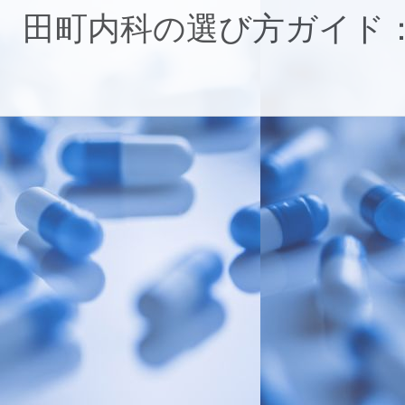
コ
田町内科の選び方ガイド
ン
テ
ン
ツ
へ
ス
キ
ッ
プ